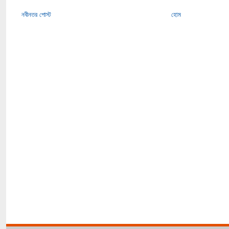
নবীনতর পোস্ট
হোম