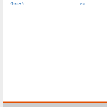
নবীনতর পোস্ট
হোম