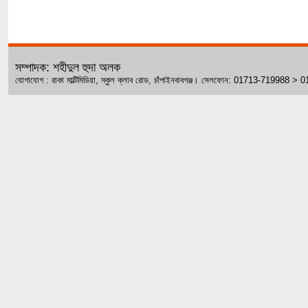
সম্পাদক: শহীদুল হুদা অলক
যোগাযোগ : রাকা মাল্টিমিডিয়া, স্কুল ক্লাব রোড, চাঁপাইনবাবগঞ্জ। সেলফোন: 01713-