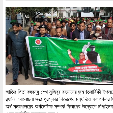
জাতির পিতা বঙ্গবন্ধু শেখ মুজিবুর রহমানের জন্মশতবার্ষিকী উপলক্
র‌্যালি, আলোচনা সভা পুরস্কার বিতরণের মধ্যদিয়ে ক্ষণগণনার 
অর্থ মন্ত্রণালয়ের অর্থনৈতিক সম্পর্ক বিভাগের উদ্যোগে চাঁপাই