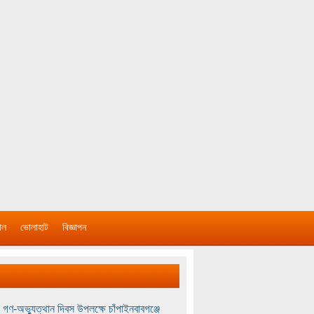
াল
ভোলাহাট
বিজ্ঞাপন
 গণ-অভ্যুত্থান দিবস উপলক্ষে চাঁপাইনবাবগঞ্জে