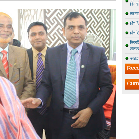
বিএন
নাচোল
চাঁপা
চাঁপা
নিরবচ
মানবব
ভারত 
Reco
Curr