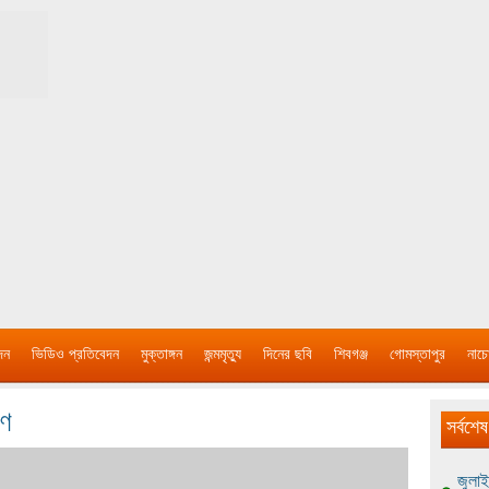
দন
ভিডিও প্রতিবেদন
মুক্তাঙ্গন
জন্মমৃত্যু
দিনের ছবি
শিবগঞ্জ
গোমস্তাপুর
নাচে
রণ
সর্বশেষ
জুলাই