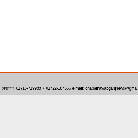
াঁপাইনবাবগঞ্জ। সেলফোন: 01713-719988 > 01722-187366 e-mail: chapainawabganjnews@gma