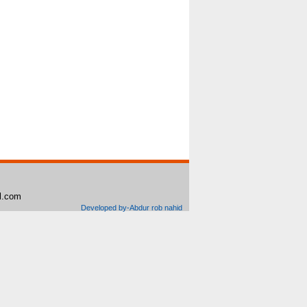
il.com
Developed by-Abdur rob nahid