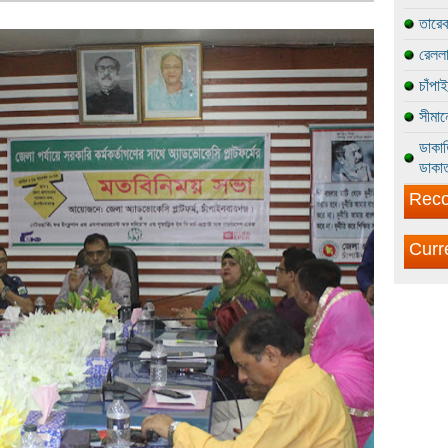
তারেক
রেললা
চাঁপা
সীমান
ডাকাত
ডাকাত
Reco
Curr