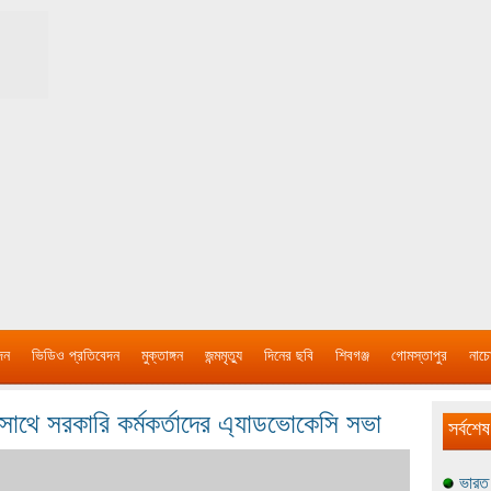
দন
ভিডিও প্রতিবেদন
মুক্তাঙ্গন
জন্মমৃত্যু
দিনের ছবি
শিবগঞ্জ
গোমস্তাপুর
নাচে
ীর সাথে সরকারি কর্মকর্তাদের এ্যাডভোকেসি সভা
সর্বশেষ
ভারত 