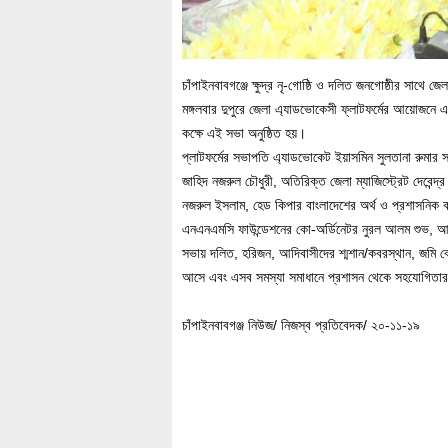
চাঁপাইনবাবগঞ্জে ক্ষুদ্র নৃ-গোষ্ঠি ও দলিত জনগোষ্ঠীর সাথে জ
মঙ্গলবার দুপুরে জেলা এ্যাডভোকেসী ফ্লাটফর্মের আয়োজনে 
কক্ষে এই সভা অনুষ্ঠিত হয়।
প্লাটফর্মের সভাপতি এ্যাডভোকেট ইয়াসমিন সুলতানা রুমার 
জাহিদ নজরুল চৌধুরী, অতিরিক্ত জেলা ম্যাজিস্ট্রেট দেবেন্
নজরুল ইসলাম, হেড কিপার বাংলাদেশের অর্থ ও প্রশাসনিক কর
এনএনএমসি ফাউন্ডেশনের কো-অর্ডিনেটর নুরল আলম শুভ, আদিবাসী
সভায় দলিত, হরিজন, আদিবাসীদের শ্মশান/কবরস্থান, জমি বেদখল
আসে এবং এসব সমস্যা সমাধানে প্রশাসন থেকে সহযোগি
চাঁপাইনবাবগঞ্জ নিউজ/ নিজস্ব প্রতিবেদক/ ২০-১১-১৯