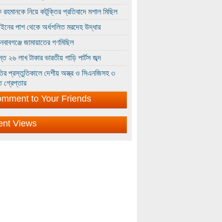
 রহমানকে নিয়ে কটূক্তির প্রতিবাদে মশাল মিছিল
ইনের পাশ থেকে অর্ধগলিত মরদেহ উদ্ধার
ইনবাবগঞ্জে জামায়াতের গণমিছিল
্তে ২৬ লাখ টাকার ভারতীয় গাড়ি পার্টস জব্দ
ির প্রস্তুতিকালে দেশীয় অস্ত্র ও সিএনজিসহ ৩
 গ্রেপ্তার
mment to Your Friends
ent Views