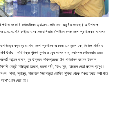
েলা পর্যায়ে সরকারি কর্মকর্তাদের এ্যাডভোকেসি সভা অনুষ্ঠিত হয়েছে। এ উপলক্ষে
এবং এনএনএমসি ফাউন্ডেশনের সহযোগিতায় চাঁপাইনবাবগঞ্জ জেলা প্রশাসকের সম্মেলন
সভপতিত্বে বক্তব্য রাখেন, জেলা প্রশাসক এ জেড এম নূরুল হক, সিভিল সার্জন ডা.
দ্র নাথ উরাঁও, অতিরিক্ত পুলিশ সুপার মাহবুব আলম খান, নবাবগঞ্জ পৌরসভার মেয়র
্মকর্তা আব্দুল হাসান, যুব উন্নয়ন অধিদপ্তরের উপ-পরিচালক জাবেদ ইকবাল,
 নেত্রী বিচিত্রা তিরখি, রঞ্জনা বর্মণ, হিংগু মূর্ম, হরিজন নেতা রুবেল প্রমুখ।
, শিক্ষা, স্বাস্থ্য, সামাজিক নিরাপত্তা বেষ্টনীর সুবিধা থেকে বঞ্চিত হবার কথা উঠে
তার আশ^াস দেয়া হয়।