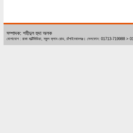
সম্পাদক: শহীদুল হুদা অলক
যোগাযোগ : রাকা মাল্টিমিডিয়া, স্কুল ক্লাব রোড, চাঁপাইনবাবগঞ্জ। সেলফোন: 01713-