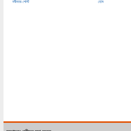
নবীনতর পোস্ট
হোম