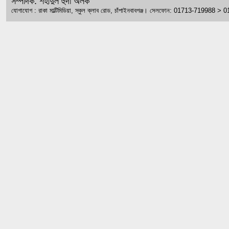
সম্পাদক: শহীদুল হুদা অলক
যোগাযোগ : রাকা মাল্টিমিডিয়া, স্কুল ক্লাব রোড, চাঁপাইনবাবগঞ্জ। সেলফোন: 01713-