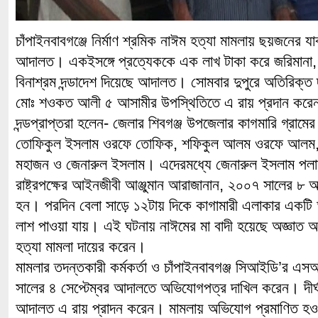
চাঁপাইনবাবগঞ্জে নির্মাণ শ্রমিক নাঈম হত্যা মামলায় ছয়জনের যাব
আদালত। একইসঙ্গে প্রত্যেককে এক লাখ টাকা করে জরিমানা
বিনাশ্রম দন্ডাদেশ দিয়েছে আদালত। সোমবার দুপুরে অতিরিক্
মোঃ শওকত আলী ৫ আসামীর উপস্থিতিতে এ রায় প্রদান কর
দন্ডপ্রাপ্তরা হলেন- জেলার শিবগঞ্জ উপজেলার কাগমারি গ্রাম
তোফিকুল ইসলাম ওরফে তোফিক, শফিকুল আলম ওরফে আলম, স
মহাজন ও জেনারুল ইসলাম। এদেরমধ্যে জেনারুল ইসলাম প
রাষ্ট্রপক্ষের আইনজীবী আঞ্জুমান আরাজানান, ২০০৭ সালের ৮ অক্ট
হন। পরদিন বেলা সাড়ে ১২টায় দিকে কাগামারী এলাকার একটি 
লাশ পাওয়া যায়। এই ঘটনায় নাঈমের মা বাদী হয়েছে অজ্ঞাত আ
হত্যা মামলা দায়ের করেন।
মামলার তদন্তকারী কর্মকর্তা ও চাঁপাইনবাবগঞ্জ সিআইডি’র এ
সালের ৪ সেপ্টেম্বর আদালতে অভিযোগপত্র দাখিল করেন। দীর্ঘ স
আদালত এ রায় প্রাদন করেন। মামলায় অভিযোগ প্রমাণিত হ