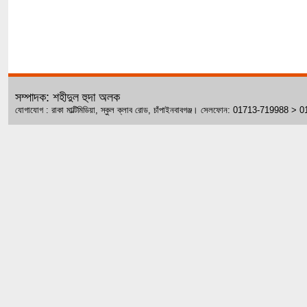
সম্পাদক: শহীদুল হুদা অলক
যোগাযোগ : রাকা মাল্টিমিডিয়া, স্কুল ক্লাব রোড, চাঁপাইনবাবগঞ্জ। সেলফোন: 01713-