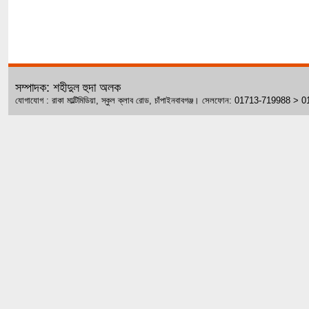
সম্পাদক: শহীদুল হুদা অলক
যোগাযোগ : রাকা মাল্টিমিডিয়া, স্কুল ক্লাব রোড, চাঁপাইনবাবগঞ্জ। সেলফোন: 01713-