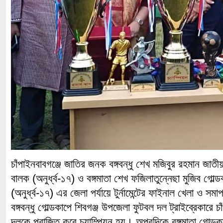
চাঁপাইনবাবগঞ্জে জাতির জনক বঙ্গবন্ধু শেখ মজিবুর রহমান জাতীয় গ
বালক (অনুর্ধ্ব-১৭) ও বঙ্গমাতা শেখ ফজিলাতুন্নেছা মুজিব গোল্ডকা
(অনুর্ধ্ব-১৭) এর জেলা পর্যায়ে টুর্নামেন্টের ফাইনাল খেলা ও সম
বঙ্গবন্ধু গোল্ডকাপে শিবগঞ্জ উপজেলা ফুটবল দল ট্রাইব্রেকারে 
দলকে পরাজিত করে চ্যাম্পিয়ন হয়। অপরদিকে বঙ্গমাতা গোল্ডকা