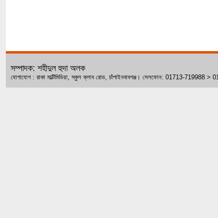
সম্পাদক: শহীদুল হুদা অলক
যোগাযোগ : রাকা মাল্টিমিডিয়া, স্কুল ক্লাব রোড, চাঁপাইনবাবগঞ্জ। সেলফোন: 01713-