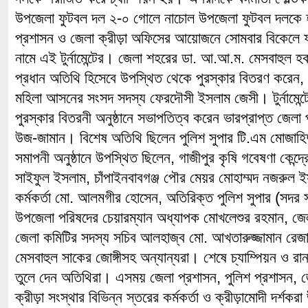
উপজেলা ফুটবল দল ২-০ গোলে নাচোল উপজেলা ফুটবল দলকে হা
প্রশাসন ও জেলা ক্রীড়া অফিসের আয়োজনে সোমবার বিকেলে ফাইন
নামে এই টুর্নামেন্টের। জেলা শহরের ডা. আ.আ.ম. মেসবাহুল হক ব
প্রধান অতিথি হিসেবে উপস্থিত থেকে পুরস্কার বিতরণ করেন, চা
মহিলা আসনের সংসদ সদস্য ফেরদৌসী ইসলাম জেসী। টুর্নামেন্
পুরস্কার বিতরনী অনুষ্ঠানে সভাপতিত্ব করেন ভারপ্রাপ্ত জে
উজ-জামান। বিশেষ অতিথি ছিলেন পুলিশ সুপার টি.এম মোজাহ
সমাপনী অনুষ্ঠানে উপস্থিত ছিলেন, গাজীপুর কৃষি গবেষণা কেন্দ্রের
সাইফুল ইসলাম, চাঁপাইনবাবগঞ্জ পৌর মেয়র মোহাম্মদ নজরুল ইস
কর্মকর্তা মো. আলমগীর হোসেন, অতিরিক্ত পুলিশ সুপার (সদর 
উপজেলা পরিষদের চেয়ারম্যান অধ্যাপক মোখলেশুর রহমান, জেলা ক
জেলা কমিটির সদস্য সচিব আলহাজ্ব মো. আখতারুজ্জামান রেজা 
মেসবাহুল সাকের জোঙ্গীসহ অন্যান্যরা। শেষে চ্যাম্পিয়ন ও র
তুলে দেন অতিথিরা। এসময় জেলা প্রশাসন, পুলিশ প্রশাসন, 
ক্রীড়া সংস্থার বিভিন্ন স্তরের কর্মকর্তা ও ক্রীড়ামোদী দর্শক