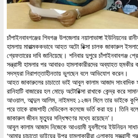
চাঁপাইনবাবগঞ্জের শিবগঞ্জ উপজেলার নয়ালাভাঙ্গা ইউনিয়নের রানী
হামলায় মারাত্মককভাবে আহত অটো রিক্সা চালক জাকারুল ইসলাম
গ্রেফতারের দাবি জানিয়েছে। শনিবার দুপুরে চাঁপাইনবাবগঞ্জ প্র
সন্ত্রাসী হামলার পর আবারও হামলাকারীরদের অব্যাহত হুমকীর ক
সদস্যরা নিরাপত্তাহীনতায় ভুগছেন বলে আভিযোগ করেন।
আহত জাকারুলের চাচাতো ভাই আবুল কালাম আজাদ সাংবাদিক স
রানিহাটি বাজারের হল মোড়ে অটোরিক্সা রাখাকে কেন্দ্র করে সামান্
আওয়াল, আব্দুল আলিম, নাইমসহ ১২জন মিলে তার ভাইকে ক
পরে তাকে রাজশাহী মেডিকেল কলেজে ভর্তি করা হয়। তিনি বলেন,
জাকারুল জীবন মৃত্যুর সন্ধিক্ষণের মধ্যে রয়েছেন’।
আবুল কালাম আজাদ নিজেকে আওয়ামী যুবলীগের ইউনিয়ন সাধার
‘আমার চাচাতো ভাইয়ের উপর হামলাকারীরা এলাকায় সস্ত্রাসী গ্