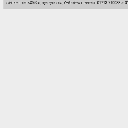
যোগাযোগ : রাকা মাল্টিমিডিয়া, স্কুল ক্লাব রোড, চাঁপাইনবাবগঞ্জ। সেলফোন: 01713-