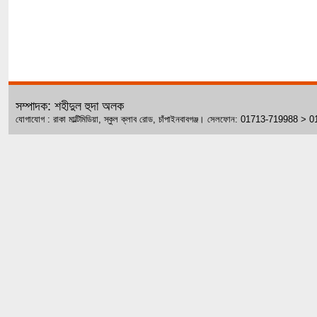
সম্পাদক: শহীদুল হুদা অলক
যোগাযোগ : রাকা মাল্টিমিডিয়া, স্কুল ক্লাব রোড, চাঁপাইনবাবগঞ্জ। সেলফোন: 01713-