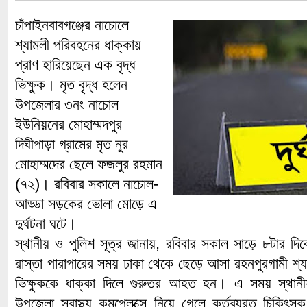
চাঁপাইনবাবগঞ্জের নাচোলে
শ্যামলী পরিবহনের ধাক্কায়
প্রাণ হারিয়েছেন এক বৃদ্ধ
ভিক্ষুক। মৃত বৃদ্ধ হলেন
উপজেলার ৩নং নাচোল
ইউনিয়নের মোহাম্মদপুর
দিঘীপাড়া গ্রামের মৃত নুর
মোহাম্মদের ছেলে ফজলুর রহমান
(৭২)। রবিবার সকালে নাচোল-
আড্ডা সড়কের ভোলা মোড়ে এ
দুর্ঘটনা ঘটে।
স্থানীয় ও পুলিশ সূত্র জানায়, রবিবার সকাল সাড়ে ৮টার 
রাস্তা পারাপারের সময় ঢাকা থেকে ছেড়ে আসা রহনপুরগামী শ্য
ভিক্ষুককে ধাক্কা দিলে গুরুতর আহত হন। এ সময় স্থানী
উপজেলা স্বাস্থ্য কমপ্লেক্সে নিয়ে গেলে কর্তব্যরত চিকি