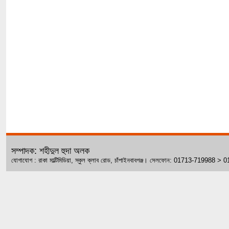
সম্পাদক: শহীদুল হুদা অলক
যোগাযোগ : রাকা মাল্টিমিডিয়া, স্কুল ক্লাব রোড, চাঁপাইনবাবগঞ্জ। সেলফোন: 01713-