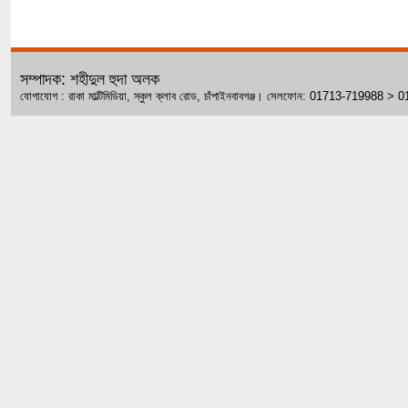
সম্পাদক: শহীদুল হুদা অলক
যোগাযোগ : রাকা মাল্টিমিডিয়া, স্কুল ক্লাব রোড, চাঁপাইনবাবগঞ্জ। সেলফোন: 01713-