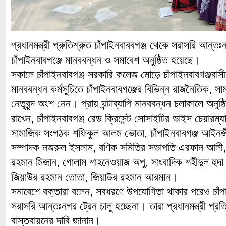
প্রধানমন্ত্রী প্রুতিশ্রুত চাঁপাইনবাববগঞ্জ থেকে সরাসরি আন্তঃন
চাঁপাইনবাবগঞ্জে মানববন্ধন ও সমাবেশ অনুষ্ঠিত হয়েছে।
সকালে চাঁপাইনবাবগঞ্জ সরকারি কলেজ মোড়ে চাঁপাইনবাবগঞ্জবাস
মানববন্ধন কর্মসুচিতে চাঁপাইনবাবগঞ্জের বিভিন্ন রাজনৈতিক, স
নেতৃবৃন্দ অংশ নেন। প্রায় ঘন্টাব্যাপি মানববন্ধন চলাকালে অনুষ্
রাখেন, চাঁপাইনবাবগঞ্জ রেড ক্রিসেন্ট সোসাইটির ভাইস চেয়ারম্
সামাজিক সংগঠক শফিকুল আলম ভোতা, চাঁপাইনবাবগঞ্জ আইনজী
সম্পাদক নজরুল ইসলাম, বণিক সমিতির সভাপতি এরফান আলী, স
রহমান মিজান, গোলাম শাহনেওয়াজ অপু, সাংবাদিক শহীদুল হুদা 
জিয়াউর রহমান তোতা, জিয়াউর রহমান আরমান।
সমাবেশে বক্তারা বলেন, সবধরণে উপযোগিতা থাকার পরেও চাঁপাই
সরাসরি আন্তঃনগর ট্রেন চালু হচ্ছেনা। তারা প্রধানমন্ত্রী প্রতি
বাস্তবায়নের দাবি জানান।