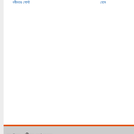
নবীনতর পোস্ট
হোম