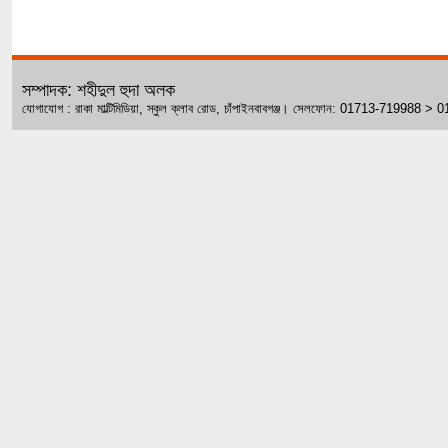
সম্পাদক: শহীদুল হুদা অলক
যোগাযোগ : রাকা মাল্টিমিডিয়া, স্কুল ক্লাব রোড, চাঁপাইনবাবগঞ্জ। সেলফোন: 01713-