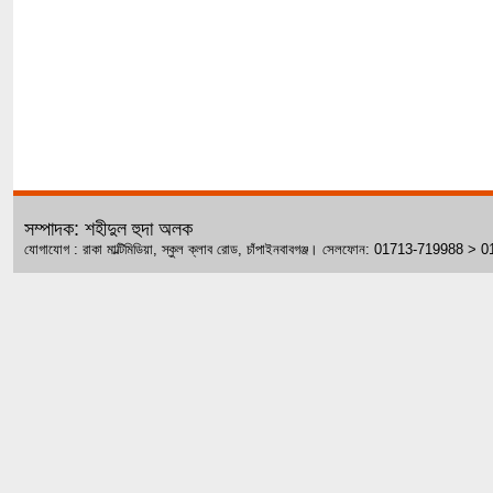
সম্পাদক: শহীদুল হুদা অলক
যোগাযোগ : রাকা মাল্টিমিডিয়া, স্কুল ক্লাব রোড, চাঁপাইনবাবগঞ্জ। সেলফোন: 01713-