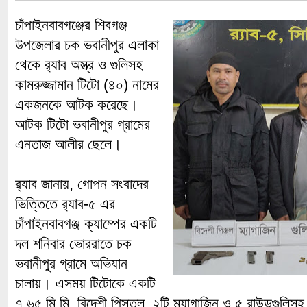
চাঁপাইনবাবগঞ্জের শিবগঞ্জ
উপজেলার চক ভবানীপুর এলাকা
থেকে র‌্যাব অস্ত্র ও গুলিসহ
কামরুজ্জামান টিটো (৪০) নামের
একজনকে আটক করেছে।
আটক টিটো ভবানীপুর গ্রামের
এনতাজ আলীর ছেলে।
র‌্যাব জানায়, গোপন সংবাদের
ভিত্তিতে র‌্যাব-৫ এর
চাঁপাইনবাবগঞ্জ ক্যাম্পের একটি
দল শনিবার ভোররাতে চক
ভবানীপুর গ্রামে অভিযান
চালায়। এসময় টিটোকে একটি
৭.৬৫ মি.মি. বিদেশী পিস্তল, ২টি ম্যাগাজিন ও ৫ রাউন্ডগুল