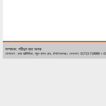
সম্পাদক: শহীদুল হুদা অলক
যোগাযোগ : রাকা মাল্টিমিডিয়া, স্কুল ক্লাব রোড, চাঁপাইনবাবগঞ্জ। সেলফোন: 01713-