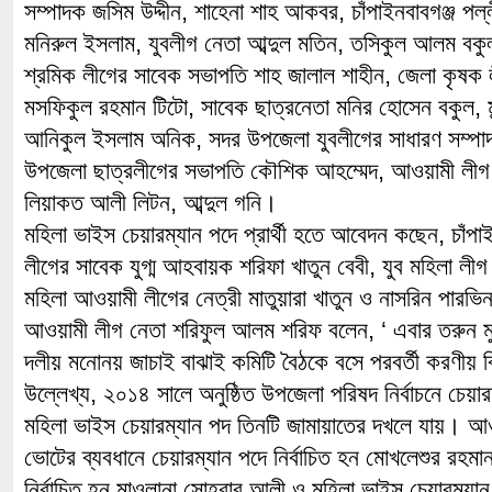
সম্পাদক জসিম উদ্দীন, শাহেনা শাহ আকবর, চাঁপাইনবাবগঞ্জ পল্
মনিরুল ইসলাম, যুবলীগ নেতা আব্দুল মতিন, তসিকুল আলম বকু
শ্রমিক লীগের সাবেক সভাপতি শাহ জালাল শাহীন, জেলা কৃষক 
মসফিকুল রহমান টিটো, সাবেক ছাত্রনেতা মনির হোসেন বকুল, ম
আনিকুল ইসলাম অনিক, সদর উপজেলা যুবলীগের সাধারণ সম্পাদ
উপজেলা ছাত্রলীগের সভাপতি কৌশিক আহম্মেদ, আওয়ামী লীগ 
লিয়াকত আলী লিটন, আব্দুল গনি।
মহিলা ভাইস চেয়ারম্যান পদে প্রার্থী হতে আবেদন কছেন, চাঁপ
লীগের সাবেক যুগ্ম আহবায়ক শরিফা খাতুন বেবী, যুব মহিলা লী
মহিলা আওয়ামী লীগের নেত্রী মাতুয়ারা খাতুন ও নাসরিন পারভ
আওয়ামী লীগ নেতা শরিফুল আলম শরিফ বলেন, ‘ এবার তরুন মু
দলীয় মনোনয় জাচাই বাঝাই কমিটি বৈঠকে বসে পরবর্তী করণীয় ব
উল্লেখ্য, ২০১৪ সালে অনুষ্ঠিত উপজেলা পরিষদ নির্বাচনে চেয়া
মহিলা ভাইস চেয়ারম্যান পদ তিনটি জামায়াতের দখলে যায়। আওয়া
ভোটের ব্যবধানে চেয়ারম্যান পদে নির্বাচিত হন মোখলেশুর রহমা
নির্বাচিত হন মাওলানা সোহরাব আলী ও মহিলা ভাইস চেয়ারম্যান 