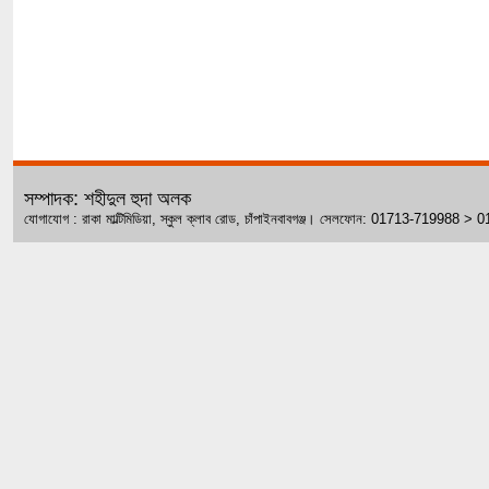
সম্পাদক: শহীদুল হুদা অলক
যোগাযোগ : রাকা মাল্টিমিডিয়া, স্কুল ক্লাব রোড, চাঁপাইনবাবগঞ্জ। সেলফোন: 01713-