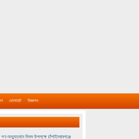
াল
ভোলাহাট
বিজ্ঞাপন
 গণ-অভ্যুত্থান দিবস উপলক্ষে চাঁপাইনবাবগঞ্জে