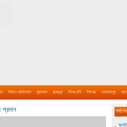
দন
ভিডিও প্রতিবেদন
মুক্তাঙ্গন
জন্মমৃত্যু
দিনের ছবি
শিবগঞ্জ
গোমস্তাপুর
নাচে
 প্রদান
সর্বশেষ
জুলাই