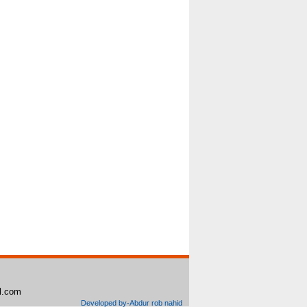
il.com
Developed by-Abdur rob nahid