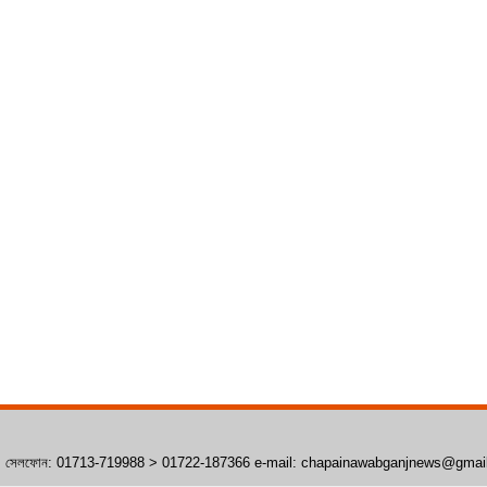
াঁপাইনবাবগঞ্জ। সেলফোন: 01713-719988 > 01722-187366 e-mail: chapainawabganjnews@gma