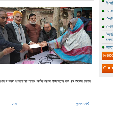
বিএন
নাচোল
চাঁপা
চাঁপা
নিরবচ
মানবব
ভারত 
Reco
Curr
ধান উপদেষ্টা শহিদুল হুদা অলক, নির্মান শ্রমিক ইউনিয়নের সভাপতি মতিউর রহমান,
হোম
পুরাতন পোস্ট