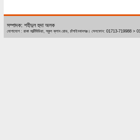
সম্পাদক: শহীদুল হুদা অলক
যোগাযোগ : রাকা মাল্টিমিডিয়া, স্কুল ক্লাব রোড, চাঁপাইনবাবগঞ্জ। সেলফোন: 01713-