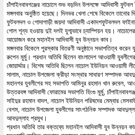
চাঁপাইনবাবগঞ্জের নাচোলে শুভ বড়দিন উপলক্ষে আদিবাসী ফুটবল টু
মঙ্গলবার অনুষ্ঠিত হয়েছে। দিনভর খেলা শেষে বিকেলে তানোর দ
ফুটবলদল ও গোদাগাড়ী জয়দা আদিবাসী একাদশফুটবলদল ফাইন
গোল শূন্য হওয়ায় দুই দলই যুগ্মভাবে চ্যাম্পিয়ন হয়। নাচোলের ম
আয়োজন করে মহানইল আদিবাসী যুব উন্নয়ন কাব।
মঙ্গলবার বিকেলে পুরস্কার বিতরণী অনুষ্ঠানে সভাপতিত্ব করেন
রুপেন মুর্মু। প্রধান অতিথি ছিলেন বাংলাদেশ আওয়ামী যুবলীগে
জোয়ার্দ্দার। বিশেষ অতিথি ছিলেন নাচোল ইউনিয়ন আওয়ামী লী
সালাম, নাচোল উপজেলা ক্রীড়া সংস্থার সাধারণ সম্পাদক আবদ
মহানগর যুবলীগের সহ সভাপতি আমিনুর রহমান খান রুবেল, আ
উত্তরবঙ্গ আদিবাসী ফোরামের সভাপতি হিংগু মুর্মু, চাঁপাইনবাবগ
সাইদুর রহমান বাদল, নাচোল ইউনিয়ন পরিষদের মেম্বার মেসবা
বেগম, নাচোল উপজেলা যুবলীগের সাংগঠনিক সম্পাদক আবদুল্লা
আবদুল্লাহ প্রমুখ।
প্রধান অতিথি তার বক্তব্যে মহানইল আদিবাসী যুব উন্নয়ন কা