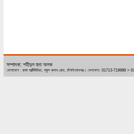
সম্পাদক: শহীদুল হুদা অলক
যোগাযোগ : রাকা মাল্টিমিডিয়া, স্কুল ক্লাব রোড, চাঁপাইনবাবগঞ্জ। সেলফোন: 01713-