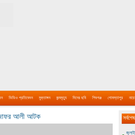
দন
ভিডিও প্রতিবেদন
মুক্তাঙ্গন
জন্মমৃত্যু
দিনের ছবি
শিবগঞ্জ
গোমস্তাপুর
নাচে
ী জাফর আলী আটক
সর্বশেষ
জুলাই