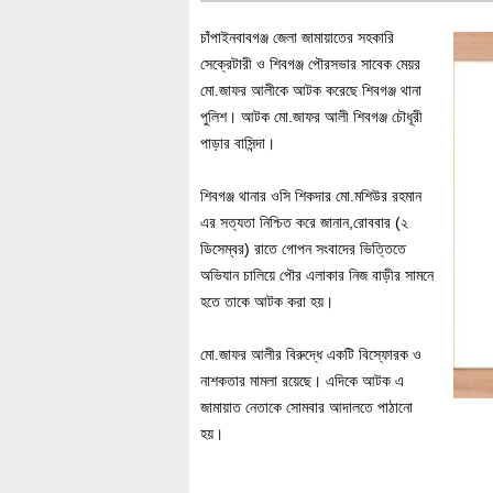
চাঁপাইনবাবগঞ্জ জেলা জামায়াতের সহকারি
সেক্রেটারী ও শিবগঞ্জ পৌরসভার সাবেক মেয়র
মো.জাফর আলীকে আটক করেছে শিবগঞ্জ থানা
পুলিশ। আটক মো.জাফর আলী শিবগঞ্জ চৌধূরী
পাড়ার বাসিন্দা।
শিবগঞ্জ থানার ওসি শিকদার মো.মশিউর রহমান
এর সত্যতা নিশ্চিত করে জানান,রোববার (২
ডিসেম্বর) রাতে গোপন সংবাদের ভিত্তিতে
অভিযান চালিয়ে পৌর এলাকার নিজ বাড়ীর সামনে
হতে তাকে আটক করা হয়।
মো.জাফর আলীর বিরুদ্ধে একটি বিস্ফোরক ও
নাশকতার মামলা রয়েছে। এদিকে আটক এ
জামায়াত নেতাকে সোমবার আদালতে পাঠানো
হয়।