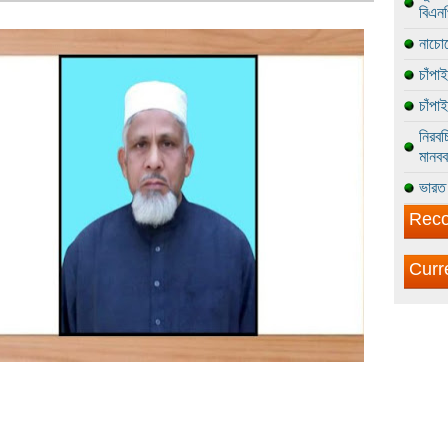
বিএন
নাচোল
চাঁপা
চাঁপা
নিরবচ
মানবব
ভারত 
Reco
Curr