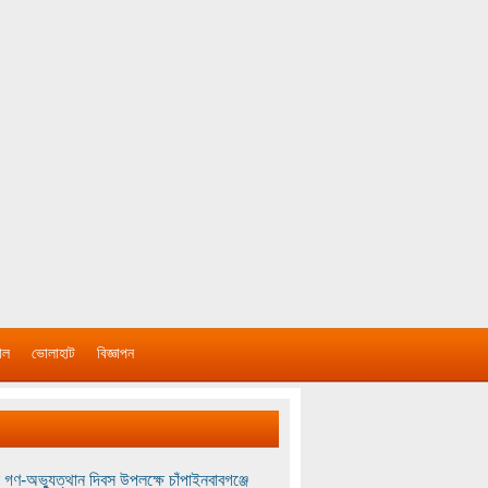
াল
ভোলাহাট
বিজ্ঞাপন
 গণ-অভ্যুত্থান দিবস উপলক্ষে চাঁপাইনবাবগঞ্জে