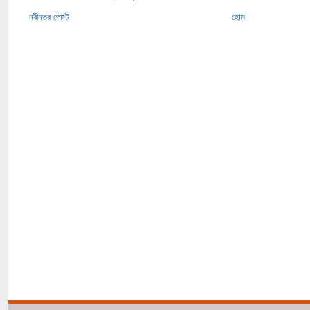
নবীনতর পোস্ট
হোম