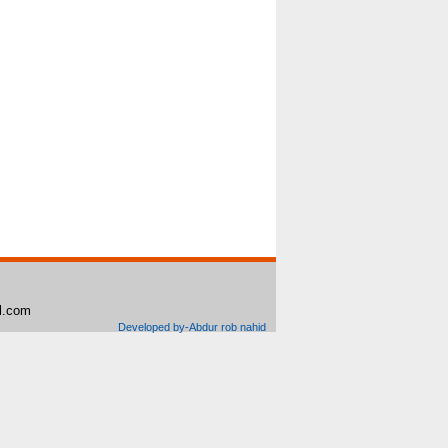
il.com
Developed by-Abdur rob nahid