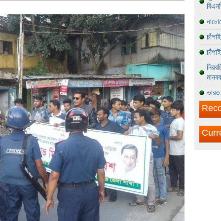
বিএন
নাচোল
চাঁপা
চাঁপা
নিরবচ
মানবব
ভারত 
Reco
Curr