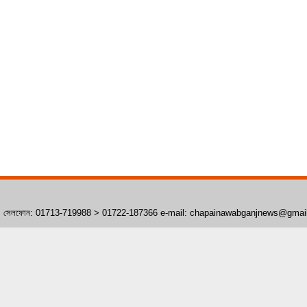
াঁপাইনবাবগঞ্জ। সেলফোন: 01713-719988 > 01722-187366 e-mail: chapainawabganjnews@gma