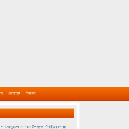
াল
ভোলাহাট
বিজ্ঞাপন
 গণ-অভ্যুত্থান দিবস উপলক্ষে চাঁপাইনবাবগঞ্জে