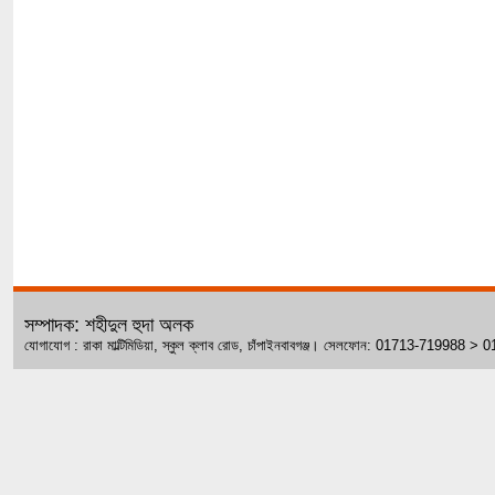
সম্পাদক: শহীদুল হুদা অলক
যোগাযোগ : রাকা মাল্টিমিডিয়া, স্কুল ক্লাব রোড, চাঁপাইনবাবগঞ্জ। সেলফোন: 01713-