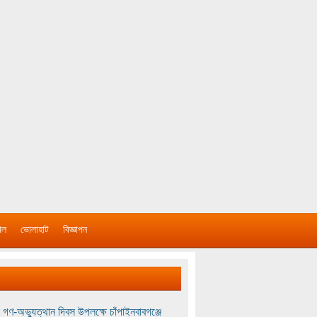
াল
ভোলাহাট
বিজ্ঞাপন
 গণ-অভ্যুত্থান দিবস উপলক্ষে চাঁপাইনবাবগঞ্জে