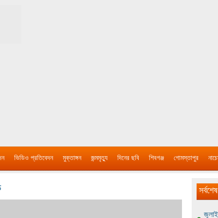
দন
ভিডিও প্রতিবেদন
মুক্তাঙ্গন
জন্মমৃত্যু
দিনের ছবি
শিবগঞ্জ
গোমস্তাপুর
নাচে
ক
সর্বশেষ
জুলাই