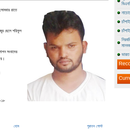
বিএন
 সোমবার রাতে
নাচোল
চাঁপা
চাঁপা
জুর ছেলে শরিফুল
নিরবচ
মানবব
 গোপন সংবাদের
ভারত 
ায়।
Reco
।
Curr
০-১৮
হোম
পুরাতন পোস্ট