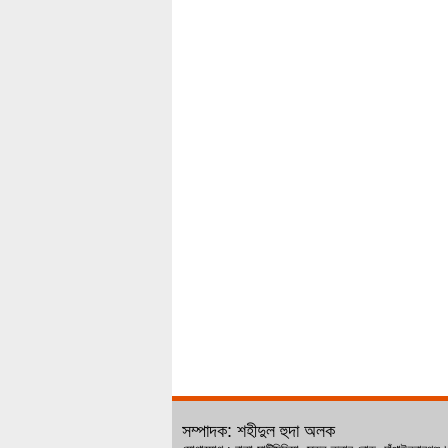
সম্পাদক: শহীদুল হুদা অলক