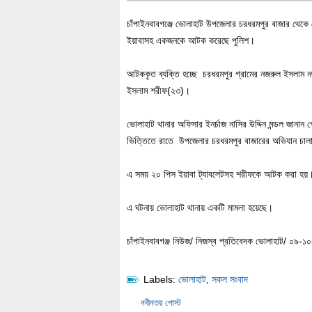
চাঁপাইনবাবগঞ্জে ভোলাহাট উপজেলার চরধরমপুর বাজার থেকে
ইয়াবাসহ একজনকে আটক করেছে পুলিশ।
আটককৃত ব্যক্তি হচ্ছে চরধরমপুর গ্রামের নজরুল ইসলাম ন
ইসলাম শরীফ(২৩)।
ভোলাহাট থানার অফিসার ইনর্চাজ নাসির উদ্দিন মন্ডল জানান
ভিত্তিতে রাতে উপজেলার চরধরমপুর বাজারের অভিযান চাল
এ সময় ২০ পিস ইয়াবা ট্যাবলেটসহ শরীফকে আটক করা হয়
এ ঘটনায় ভোলাহাট থানায় একটি মামলা হয়েছে।
চাঁপাইনবাবগঞ্জ নিউজ/ নিজস্ব প্রতিবেদক ভোলাহাট/ ০৯-১
Labels:
ভোলাহাট
,
সকল সংবাদ
নবীনতর পোস্ট