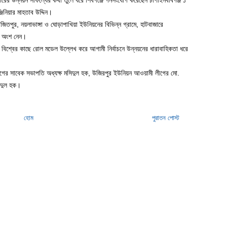
ারের উন্নয়ন সাফল্যের কথা তুলে ধরে শিবগঞ্জে গনসংযোগ করেছেন চাঁপাইনবাবগঞ্জ ১
িনিয়ার মাহতাব উদ্দিন।
জিতপুর, নয়লাভাঙ্গা ও ঘোড়াপাখিয়া ইউনিয়নের বিভিন্ন গ্রামে, হাটবাজারে
য় অংশ নেন।
বিশ্বের কাছে রোল মডেল উল্লেখ করে আগামী নির্বাচনে উন্নয়নের ধারাবাহিকতা ধরে
গের সাবেক সভাপতি অধ্যক্ষ মসিদুল হক, উজিরপুর ইউনিয়ন আওয়ামী লীগের মো.
াদুল হক।
হোম
পুরাতন পোস্ট