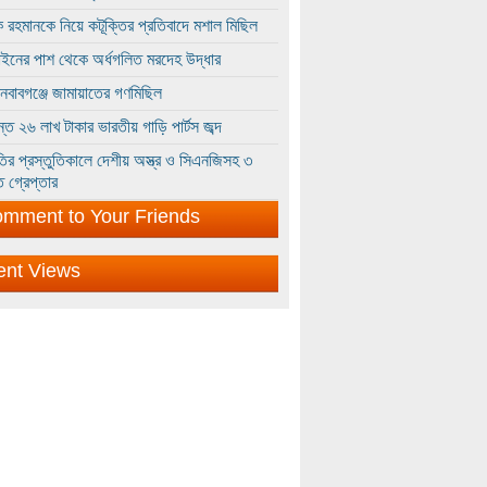
 রহমানকে নিয়ে কটূক্তির প্রতিবাদে মশাল মিছিল
ইনের পাশ থেকে অর্ধগলিত মরদেহ উদ্ধার
ইনবাবগঞ্জে জামায়াতের গণমিছিল
্তে ২৬ লাখ টাকার ভারতীয় গাড়ি পার্টস জব্দ
ির প্রস্তুতিকালে দেশীয় অস্ত্র ও সিএনজিসহ ৩
 গ্রেপ্তার
mment to Your Friends
ent Views