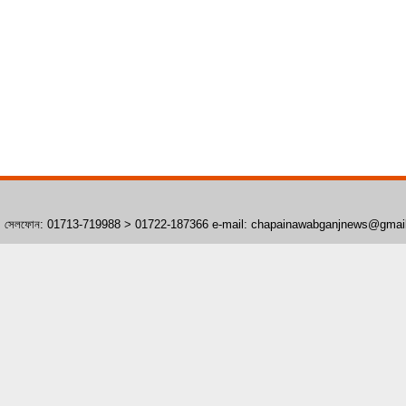
াঁপাইনবাবগঞ্জ। সেলফোন: 01713-719988 > 01722-187366 e-mail: chapainawabganjnews@gma