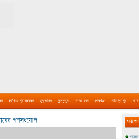
দন
ভিডিও প্রতিবেদন
মুক্তাঙ্গন
জন্মমৃত্যু
দিনের ছবি
শিবগঞ্জ
গোমস্তাপুর
নাচে
হতাবের গনসংযোগ
সর্বশেষ
ভারত 