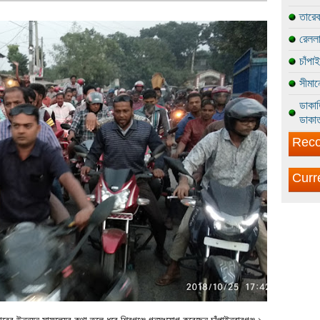
তারেক
রেললা
চাঁপা
সীমান
ডাকাত
ডাকাত
Reco
Curr