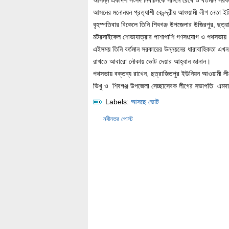
আসন্ন একাদশ সংসদ নির্বাচনকে সামনে রেখে ও বর্তমান সরক
আসনের মনোনয়ন প্রত্যাশী কে›ন্দ্রীয় আওয়ামী লীগ নেতা ইঞ্জ
বৃহস্পতিবার বিকেলে তিনি শিবগঞ্জ উপজেলার উজিরপুর, ছত্রা
মটরসাইকেল শোভাযাত্রার পাশাপাশি গণসংযোগ ও পথসভা
এইসময় তিনি বর্তমান সরকারের উন্নয়নের ধারাবাহিকতা এখন 
রাখতে আবারো নৌকায় ভোট দেয়ার আহ্বান জানান।
পথসভায় বক্তব্য রাখেন, ছত্রাজিতপুর ইউনিয়ন আওয়ামী লী
ভিখু ও শিবগঞ্জ উপজেলা সেচ্ছাসেবক লীগের সভাপতি এমদ
Labels:
আসছে ভোট
নবীনতর পোস্ট