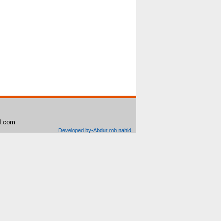
il.com
Developed by-Abdur rob nahid