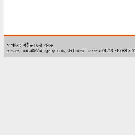
সম্পাদক: শহীদুল হুদা অলক
যোগাযোগ : রাকা মাল্টিমিডিয়া, স্কুল ক্লাব রোড, চাঁপাইনবাবগঞ্জ। সেলফোন: 01713-