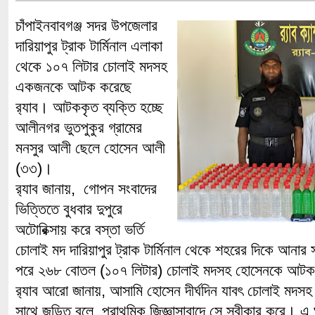
চাঁপাইনবাবগঞ্জ সদর উপজেলার
দারিয়াপুর ট্রাক টার্মিনাল এলাকা
থেকে ১০৭ লিটার চোলাই মদসহ
একজনকে আটক করেছে
র‌্যাব। আটককৃত ব্যক্তি হচ্ছে
আলীনগর ভুতপুকুর গ্রামের
মনসুর আলী ছেলে হোসেন আলী
(৩৩)।
র‌্যাব জানায়, গোপন সংবাদের
ভিত্তিতে বুধবার দুপুরে
অটোরিক্সায় করে বস্তা ভর্তি
চোলাই মদ দারিয়াপুর ট্রাক টার্মিনাল থেকে শহরের দিকে আনার
পরে ২৬৮ বোতল (১০৭ লিটার) চোলাই মদসহ হোসেনকে আট
র‌্যাব আরো জানায়, আসামি হোসেন দীর্ঘদিন যাবৎ চোলাই মদসহ 
সাথে জড়িত বলে প্রাথমিক জিজ্ঞাসাবাদে সে স্বীকার করে। এ