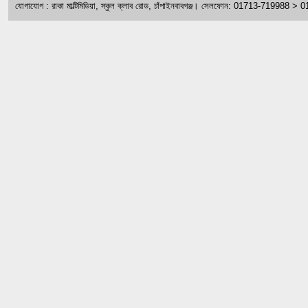
যোগাযোগ : রাকা মাল্টিমিডিয়া, স্কুল ক্লাব রোড, চাঁপাইনবাবগঞ্জ। সেলফোন: 01713-