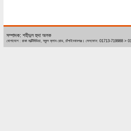
সম্পাদক: শহীদুল হুদা অলক
যোগাযোগ : রাকা মাল্টিমিডিয়া, স্কুল ক্লাব রোড, চাঁপাইনবাবগঞ্জ। সেলফোন: 01713-