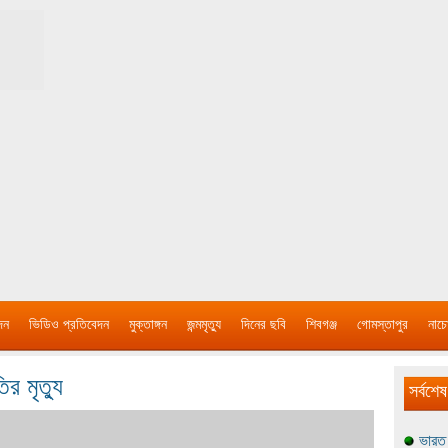
দন
ভিডিও প্রতিবেদন
মুক্তাঙ্গন
জন্মমৃত্যু
দিনের ছবি
শিবগঞ্জ
গোমস্তাপুর
নাচে
র মৃত্যু
সর্বশেষ
ভারত 