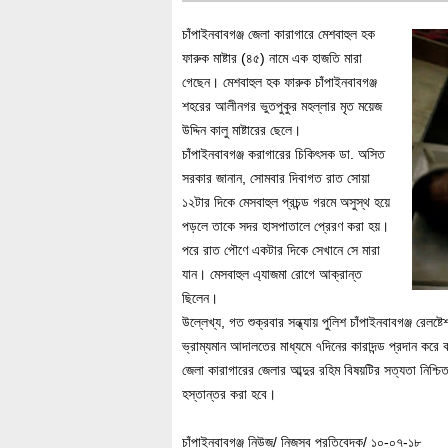
চাঁপাইনবাবগঞ্জ জেলা কারাগারে মেশবাহুল হক
ফারুক মাষ্টার (৪৫) নামে এক হাজতি মারা
গেছেন। মেশবাহুল হক ফারুক চাঁপাইনবাবগঞ্জ
শহরের আলীনগর ভুতপুকুর মহল্লার মৃত ময়েজ
উদ্দিন কালু মাষ্টারের ছেলে।
চাঁপাইনবাবগঞ্জ করাগারের চিকিৎসক ডা. অসিত
সরকার জানান, সোমবার দিবাগত রাত সোয়া
১২টার দিকে মেসবাহুল প্রচন্ড গরমে অসুস্থ হয়ে
পড়লে তাকে সদর হাসপাতালে প্রেরণ করা হয়।
পরে রাত পৌণে একটার দিকে সেখানে সে মারা
যান। মেসবাহুল এ্যাজমা রোগে আক্রান্ত
ছিলেন।
উল্লেখ্য, গত শুক্রবার সন্ধ্যায় পুলিশ চাঁপাইনবাবগঞ্জ 
ভ্রাম্যমান আদালতের মাধ্যমে ৭দিনের কারাদন্ড প্রদান করে
জেলা কারাগারের জেলার আব্দুর রহিম বিষয়টির সত্যতা নিশ্
হস্তান্তর করা হবে।
চাঁপাইনবাবগঞ্জ নিউজ/ নিজস্ব প্রতিবেদক/ ১০-০৭-১৮