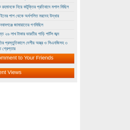
 রহমানকে নিয়ে কটূক্তির প্রতিবাদে মশাল মিছিল
ইনের পাশ থেকে অর্ধগলিত মরদেহ উদ্ধার
ইনবাবগঞ্জে জামায়াতের গণমিছিল
্তে ২৬ লাখ টাকার ভারতীয় গাড়ি পার্টস জব্দ
ির প্রস্তুতিকালে দেশীয় অস্ত্র ও সিএনজিসহ ৩
 গ্রেপ্তার
mment to Your Friends
ent Views