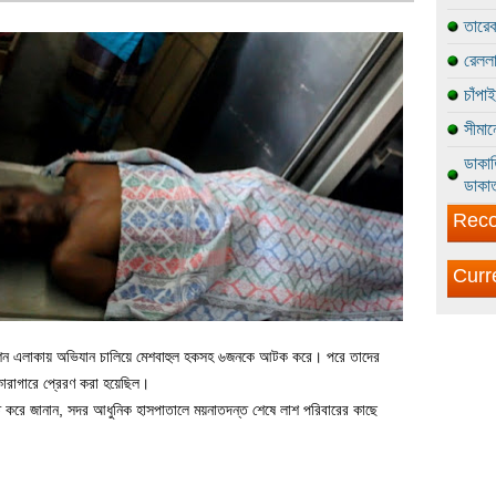
তারেক
রেললা
চাঁপা
সীমান
ডাকাত
ডাকাত
Reco
Curr
রেলষ্টেশন এলাকায় অভিযান চালিয়ে মেশবাহুল হকসহ ৬জনকে আটক করে। পরে তাদের
 কারাগারে প্রেরণ করা হয়েছিল।
চিত করে জানান, সদর আধুনিক হাসপাতালে ময়নাতদন্ত শেষে লাশ পরিবারের কাছে