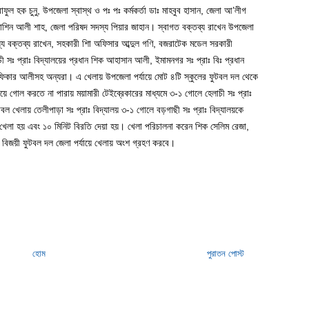
ল হক চুনু, উপজেলা স্বাস্থ ও পঃ পঃ কর্মকর্তা ডাঃ মাহবুব হাসান, জেলা আ’লীগ
শিন আলী শাহ, জেলা পরিষদ সদস্য পিয়ার জাহান। স্বাগত বক্তব্য রাখেন উপজেলা
ে বক্তব্য রাখেন, সহকারী শিা অফিসার আব্দুল গণি, বজরাটেক মডেল সরকারী
ী সঃ প্রাঃ বিদ্যালয়ের প্রধান শিক আহাসান আলী, ইমামনগর সঃ প্রাঃ বিঃ প্রধান
ুলফিকার আলীসহ অন্যরা। এ খেলায় উপজেলা পর্যায়ে মোট ৪টি স্কুলের ফুটবল দল থেকে
ময়ে গোল করতে না পারায় ময়ামারী টেইব্রেকারের মাধ্যমে ৩-১ গোলে হেলাচী সঃ প্রাঃ
টবল খেলায় তেলীপাড়া সঃ প্রাঃ বিদ্যালয় ৩-১ গোলে বড়গাছী সঃ প্রাঃ বিদ্যালয়কে
খেলা হয় এবং ১০ মিনিট বিরতি দেয়া হয়। খেলা পরিচালনা করেন শিক সেলিম রেজা,
র বিজয়ী ফুটবল দল জেলা পর্যায়ে খেলায় অংশ গ্রহণ করবে।
হোম
পুরাতন পোস্ট