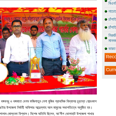
বিএন
নাচোল
চাঁপা
চাঁপা
নিরবচ
মানবব
ভারত 
Reco
Curr
বন্ধু ও বঙ্গমাতা বেগম ফজিলাতুন নেশা মুজিব প্রাথমিক বিদ্যালয় চূড়ান্ত গোল্ডকাপ
কেল ৪টায় উপজেলা নির্বাহী অফিসার আব্দুল্লাহ আল মামুনের সভাপতিত্বে অনুষ্ঠিত হয।
য গোলাম মোস্তফা বিশ্বাস। বিশেষ অতিথি ছিলেন, আ’লীগ ভোলাহাট উপজেলা শাখার