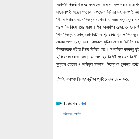
সভাপতি প্রকৌশলি আমিনুল হক, সাধারণ সম্পাদক ডাঃ আশরাফু
সহসভাপতি আব্দুল খালেক, উপজেলা সিনিয়র সহ সভাপতি ইয়া
শিা অফিসার এসএম মিজানুর রহমান। এ সময় অন্যান্যের মধ্য
প্রাথমিক বিদ্যালয়ের প্রধান শিক জাহাংগির রেজা, গোহালবাড়
শিক মিজানুর রহমান, ভোলাহাট সঃ প্রাঃ বিঃ প্রধান শিক জ
খেলায় অংশ গ্রহণ করে। বঙ্গমাতা ফুটবল খেলায় নির্ধারিত স
বিদ্যালয়কে হরিয়ে বিজয় ছিনিয়ে নেয়। অপরদিকে বঙ্গবন্ধু ফু
হারিয়ে জয় কেড়ে নেয়। এ খেলা ২৫ মিনিটি করে ৫০ মিনিট 
মুক্তার হোসেন ও আরিফুল ইসলাম। উল্লেখ্য চূড়ান্ত পর্বে
চাঁপাইনবাবগঞ্জ নিউজ/ ক্রীড়া প্রতিবেদক/ ১৮-০৭-১৮
Labels:
খেলা
নবীনতর পোস্ট