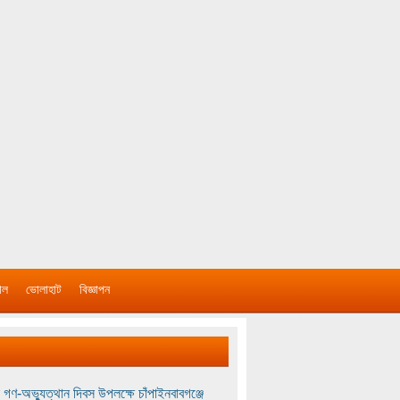
াল
ভোলাহাট
বিজ্ঞাপন
 গণ-অভ্যুত্থান দিবস উপলক্ষে চাঁপাইনবাবগঞ্জে