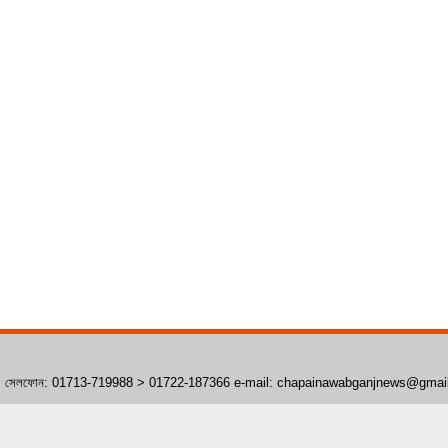
াঁপাইনবাবগঞ্জ। সেলফোন: 01713-719988 > 01722-187366 e-mail: chapainawabganjnews@gma