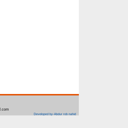
il.com
Developed by-Abdur rob nahid