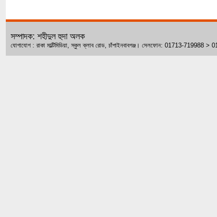
সম্পাদক: শহীদুল হুদা অলক
যোগাযোগ : রাকা মাল্টিমিডিয়া, স্কুল ক্লাব রোড, চাঁপাইনবাবগঞ্জ। সেলফোন: 01713-