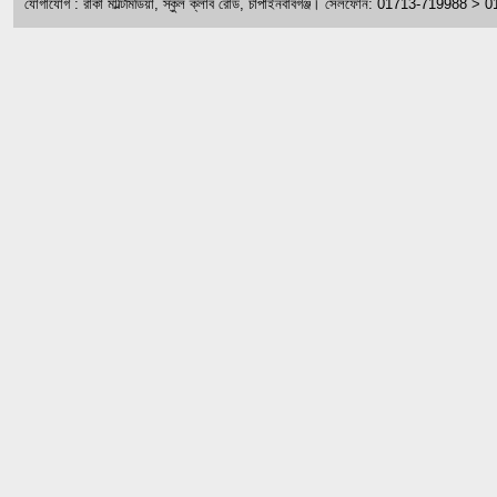
যোগাযোগ : রাকা মাল্টিমিডিয়া, স্কুল ক্লাব রোড, চাঁপাইনবাবগঞ্জ। সেলফোন: 01713-