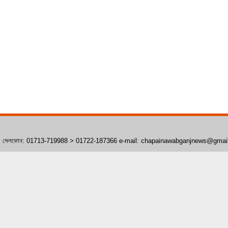
াঁপাইনবাবগঞ্জ। সেলফোন: 01713-719988 > 01722-187366 e-mail: chapainawabganjnews@gma