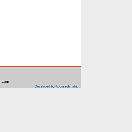
il.com
Developed by-Abdur rob nahid