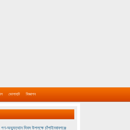
াল
ভোলাহাট
বিজ্ঞাপন
 গণ-অভ্যুত্থান দিবস উপলক্ষে চাঁপাইনবাবগঞ্জে