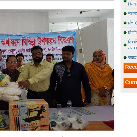
বিএন
নাচোল
চাঁপা
চাঁপা
নিরবচ
মানবব
ভারত 
Reco
Curr