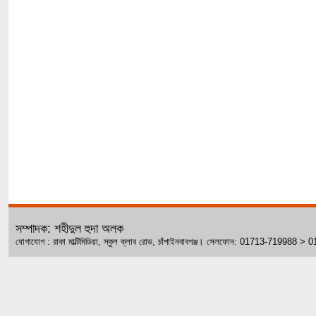
সম্পাদক: শহীদুল হুদা অলক
যোগাযোগ : রাকা মাল্টিমিডিয়া, স্কুল ক্লাব রোড, চাঁপাইনবাবগঞ্জ। সেলফোন: 01713-