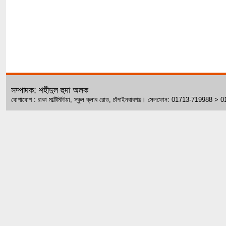
সম্পাদক: শহীদুল হুদা অলক
যোগাযোগ : রাকা মাল্টিমিডিয়া, স্কুল ক্লাব রোড, চাঁপাইনবাবগঞ্জ। সেলফোন: 01713-