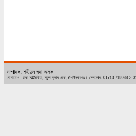
সম্পাদক: শহীদুল হুদা অলক
যোগাযোগ : রাকা মাল্টিমিডিয়া, স্কুল ক্লাব রোড, চাঁপাইনবাবগঞ্জ। সেলফোন: 01713-