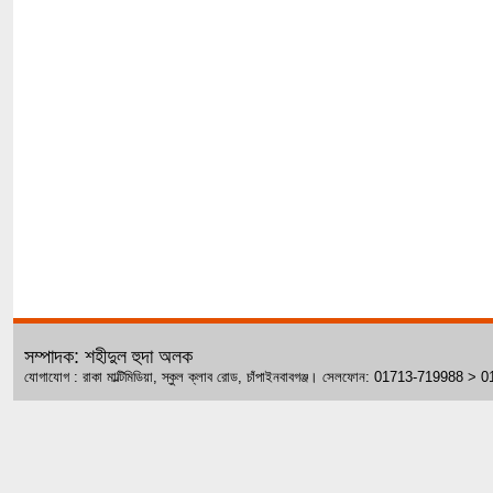
সম্পাদক: শহীদুল হুদা অলক
যোগাযোগ : রাকা মাল্টিমিডিয়া, স্কুল ক্লাব রোড, চাঁপাইনবাবগঞ্জ। সেলফোন: 01713-