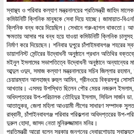
স্বাস্থ্য ও পরিবার কল্যাণ মন্ত্রনালয়ের প্রতিমন্ত্রী জাহিদ মা
কমিউনিটি ক্লিনিক মানুষকে সেবা দিয়ে যাচ্ছে। জামায়াত-বিএ
ক্লিনিক বন্ধ করে দিয়েছিল। সেখানে গরু-ছাগল থাকতো। আর প্
ক্ষমতায় আসার পর বন্ধ হয়ে যাওয়া কমিউনিটি ক্লিনিক চালুসহ
নির্মাণ করে দিয়েছেন। শনিবার দুপুরে চাঁপাইমবাবগঞ্জ শহরের স
ডায়াগনিস্ট সেন্টরের উদ্বোধনী অনুষ্ঠানে প্রধান অতিথির বক্ত
মইনুল ইসলামের সভাপতিত্বে উদ্বোধনী অনুষ্ঠানে অন্যান্যের ম
আব্দুল ওদুদ, সমাজ কল্যাণ মন্ত্রনালয়ের সচিব জিল্লার রহমা
চেয়ারম্যান আলহাজ্ব রুহুল আমিন, গ্রীনওয়ে বিক্রমপুর সোসাইট
আখতার। এসময় উপস্থিত ছিলেন পৌর মেয়র নজরুল ইসলাম, চা
অধিদপ্তরের উপ-পরিচালক তৌহিদুর ইসলাম, সিভিল সার্জন ডা
আতাতুকর্, জেলা মহিলা আওয়ামী লীগের সাধারণ সম্পাদক সুলতা
রাব্বানী, চাঁপাইনবাবগঞ্জ পরিবার পরিকল্পনা অধিদপ্তরের উপ-পর
দুরুল হোদা, জাসদ নেতা মুনিরুজ্জামান মনির।
প্রতিমন্ত্রী আরো বলেন সরকার জনগনের দ্বোরগোড়ায় স্বাস্থ্যস