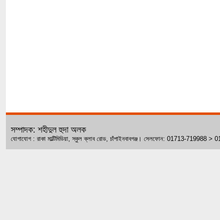
সম্পাদক: শহীদুল হুদা অলক
যোগাযোগ : রাকা মাল্টিমিডিয়া, স্কুল ক্লাব রোড, চাঁপাইনবাবগঞ্জ। সেলফোন: 01713-