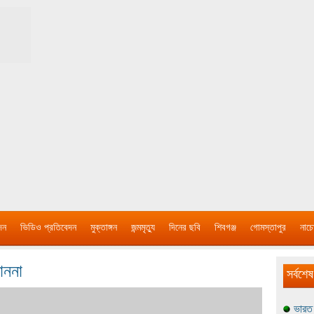
দন
ভিডিও প্রতিবেদন
মুক্তাঙ্গন
জন্মমৃত্যু
দিনের ছবি
শিবগঞ্জ
গোমস্তাপুর
নাচে
াননা
সর্বশেষ
ভারত 