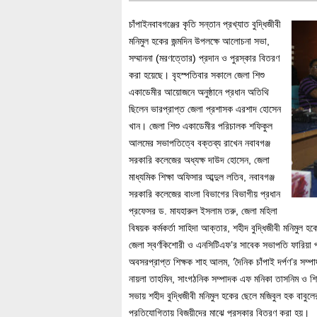
চাঁপাইনবাবগঞ্জের কৃতি সন্তান প্রখ্যাত বুদ্ধিজীবী
মনিমুল হকের জন্মদিন উপলক্ষে আলোচনা সভা,
সম্মাননা (মরণত্তোর) প্রদান ও পুরস্কার বিতরণ
করা হয়েছে। বৃহস্পতিবার সকালে জেলা শিশু
একাডেমীর আয়োজনে অনুষ্ঠানে প্রধান অতিথি
ছিলেন ভারপ্রাপ্ত জেলা প্রশাসক এরশাদ হোসেন
খান। জেলা শিশু একাডেমীর পরিচালক শফিকুল
আলমের সভাপতিত্বে বক্তব্য রাখেন নবাবগঞ্জ
সরকারি কলেজের অধ্যক্ষ দাউদ হোসেন, জেলা
মাধ্যমিক শিক্ষা অফিসার আব্দুল লতিব, নবাবগঞ্জ
সরকারি কলেজের বাংলা বিভাগের বিভাগীয় প্রধান
প্রফেসর ড. মাযহারুল ইসলাম তরু, জেলা মহিলা
বিষয়ক কর্মকর্তা সাহিদা আক্তার, শহীদ বুদ্ধিজীবী মনিমুল হ
জেলা স্বর্ণকিশোরী ও এনসিটিএফ’র সাবেক সভাপতি ফারিয়া 
অবসরপ্রাপ্ত শিক্ষক শাহ আলম, ‘দৈনিক চাঁপাই দর্পণ’র সম্
নায়লা তাহমিন, সাংগঠনিক সম্পাদক এফ মনিকা তাসনিম ও শি
সভায় শহীদ বুদ্ধিজীবী মনিমুল হকের ছেলে মজিবুল হক বাবুল
প্রতিযোগিতায় বিজয়ীদের মাঝে পুরস্কার বিতরণ করা হয়।