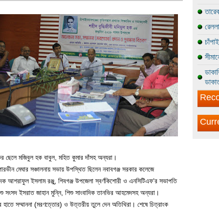
তারেক
রেললা
চাঁপা
সীমান
ডাকাত
ডাকাত
Reco
Curr
কের ছেলে মজিবুল হক বাবুল, মহিত কুমার দাঁসহ অন্যরা।
পারভীন মেঘার সঞ্চালনায় সভায় উপস্থিত ছিলেন নবাবগঞ্জ সরকার কলেজে
পাদক আশরাফুল ইসলাম রঞ্জু, শিবগঞ্জ উপজেলা স্বর্ণকিশোরী ও এনসিটিএফ’র সভাপতি
শু সংসদ ইসরাত জাহান মুন্নি, শিশু সাংবাদিক তানভির আহমেদসহ অন্যরা।
ের হাতে সম্মাননা (মরণত্তোর) ও উত্তরীয় তুলে দেন অতিথিরা। শেষে চিত্রাংক