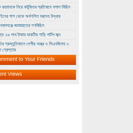
 রহমানকে নিয়ে কটূক্তির প্রতিবাদে মশাল মিছিল
ইনের পাশ থেকে অর্ধগলিত মরদেহ উদ্ধার
ইনবাবগঞ্জে জামায়াতের গণমিছিল
্তে ২৬ লাখ টাকার ভারতীয় গাড়ি পার্টস জব্দ
ির প্রস্তুতিকালে দেশীয় অস্ত্র ও সিএনজিসহ ৩
 গ্রেপ্তার
mment to Your Friends
ent Views