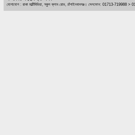
যোগাযোগ : রাকা মাল্টিমিডিয়া, স্কুল ক্লাব রোড, চাঁপাইনবাবগঞ্জ। সেলফোন: 01713-