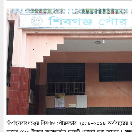
চাঁপাইনবাবগঞ্জের শিবগঞ্জ পৌরসভার ২০১৮-২০১৯ অর্থবছরের
হাজার ৫৯০ টাকার প্রস্তাবিত বাজেট ঘোষণা করা হয়েছে। মঙ্গ