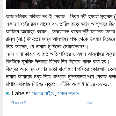
আজ শনিবার পবিত্র শব-ই মেরাজ। প্রিয় নবী হযরত মুহাম্মদ 
একাদশ বর্ষের রজব মাসের ২৭ তারিখ রাতে মহান আল্লাহর বি
আজিমে আরোহণ করেন। অবলোকন করেন সৃষ্টি জগতের অপার
রাসূল (সা.) উম্মতের জন্য আল্লাহর পক্ষ থেকে উপহার হিসেবে 
নিয়ে আসেন, যে নামাজ মু'মিনের মেরাজস্বরূপ।
এমন নানা কারণে এ রাত অতি পবিত্র ও মহান আল্লাহর অফুর
দিনটিকে মুসলিম উম্মাহর বিশেষ দিন হিসেবে পালন করা হয়।
বিশ্বের অন্যান্য দেশের মতো বাংলাদেশে পবিত্র কোরআন তেল
নামাজ আদায়ের মধ্য দিয়ে ধর্মপ্রাণ মুসলমানরা শবে মেরাজ প
চাঁপাইনবাবগঞ্জ নিউজ/ সূত্রঃ এনটিভি অনলাইন/ ১৪-০৪-১৮
Labels:
জেলার বাইরে
,
সকল সংবাদ
নবীনতর পোস্ট
হোম