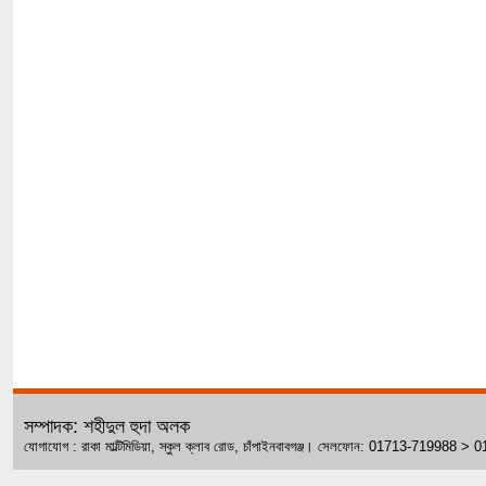
সম্পাদক: শহীদুল হুদা অলক
যোগাযোগ : রাকা মাল্টিমিডিয়া, স্কুল ক্লাব রোড, চাঁপাইনবাবগঞ্জ। সেলফোন: 01713-