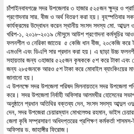
চাঁপাইনবাবগঞ্জে সদর উপজেলার ৩ হাজার ৫২৫জন ক্ষুদ্র ও প্
প্রণোদনার সার. বীজ ও অর্থ বিতরণ করা হয়। বৃহস্পতিবার 
কার্যক্রমের উদ্বোধন করেন স্থানীয় সংসদ সদস্য মো. আব্দুল 
খরিপ-১, ২০১৮-২০১৯ মৌসুমে আউশ প্রণোদনা কর্মসূচির আওত
ফলনশীল ও নেরিকা জাতের ৫ কেজি ধান বীজ, ২০কেজি করে 
এমওপি এবং ডিএপি সার প্রদান করা হয়। এ ছাড়া উচ্চ ফলন
সহায়তার জন্য ৩হাজার ৫২৫জন কৃষককে ৫শ করে টাকা এবং ন
জন্য ২৮৫জনকে আরও ৫শ টাকা করে মোবাইল ব্যাংকিংয়ের মাধ্
জানানো হয়।
এ উপলক্ষে সদর উপজেলা পরিষদ মিলনায়তনে সদর উপজেলা পর
করে। সদর উপজেলা নির্বাহী অফিসার আলমঘীর হোসেনের সভ
অনুষ্ঠানে প্রধান অতিথির বক্তব্য দেন, সংসদ সদস্য আব্দুল ওদ
দেন, সদর উপজেরা চেয়ারম্যান মোখলেশুর রহমান, ভাইস চেয়ার
জেলা কৃষি সম্প্রসারণ অধিদপ্তরের প্রশিক্ষণ কর্মকর্তা শাসম
অফিসার ড. জাহাঙ্গীর ফিরোজ।