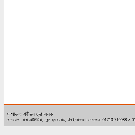
সম্পাদক: শহীদুল হুদা অলক
যোগাযোগ : রাকা মাল্টিমিডিয়া, স্কুল ক্লাব রোড, চাঁপাইনবাবগঞ্জ। সেলফোন: 01713-