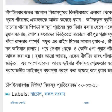
চাঁপাইনবাবগঞ্জের নাচোলে নিজামপুরের বিল্লীবাজার এলাকা থেক
গ্রাম গাঁজাসহ একজনকে আটক করেছে র‌্যাব। আটককৃত ব্যক্ত
তানোর থানার পিপড়া কান্না গ্রামের মৃত দিদার বক্স’র ছেলে 
র‌্যাব জানায়, গোপন সংবাদের ভিত্তিতে নাচোলে বাইপুর গ্রামস্
পাঁকা রাস্তার পার্শ্বে গফুর এর রাইস মিলের সামনে র‌্যাব-৫, চা
দল অভিযান চালায়। পরে সেখান থেকে ৪ কেজি ৫শ’ গ্রাম গা
আটক করা হয়। র‌্যাব আরো জানায়, একেন দীর্ঘদিন যাবৎ গাঁজাস
জড়িত। এর আগে একেন আরও দুইবার গাঁজাসহ গ্রেফতার হয়ে
প্রয়োজনীয় আইনানুগ ব্যবস্থা গ্রহণ করা হয়েছে বলে র‌্যাব জ
চাঁপাইনবাবগঞ্জ নিউজ/ নিজস্ব প্রতিবেদক/ ০৩-০৩-১৮
Labels:
নাচোল
,
সকল সংবাদ
নবীনতর পোস্ট
হোম