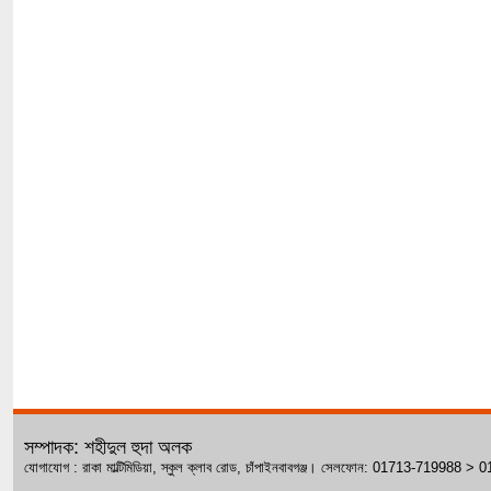
সম্পাদক: শহীদুল হুদা অলক
যোগাযোগ : রাকা মাল্টিমিডিয়া, স্কুল ক্লাব রোড, চাঁপাইনবাবগঞ্জ। সেলফোন: 01713-