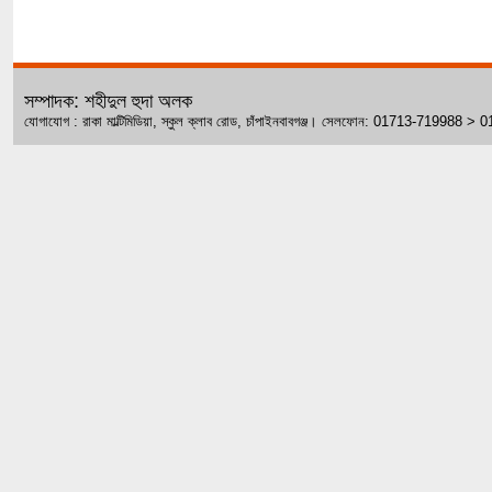
সম্পাদক: শহীদুল হুদা অলক
যোগাযোগ : রাকা মাল্টিমিডিয়া, স্কুল ক্লাব রোড, চাঁপাইনবাবগঞ্জ। সেলফোন: 01713-