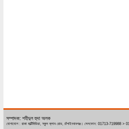
সম্পাদক: শহীদুল হুদা অলক
যোগাযোগ : রাকা মাল্টিমিডিয়া, স্কুল ক্লাব রোড, চাঁপাইনবাবগঞ্জ। সেলফোন: 01713-