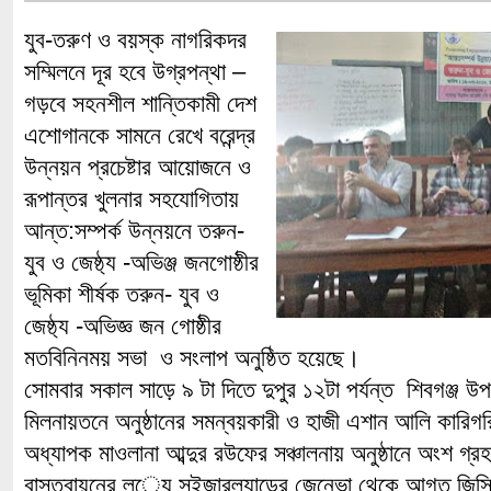
যুব-তরুণ ও বয়স্ক নাগরিকদর
সম্মিলনে দূর হবে উগ্রপন্থা –
গড়বে সহনশীল শান্তিকামী দেশ
এশোগানকে সামনে রেখে বরেন্দ্র
উন্নয়ন প্রচেষ্টার আয়োজনে ও
রূপান্তর খুলনার সহযোগিতায়
আন্ত:সম্পর্ক উন্নয়নে তরুন-
যুব ও জেষ্ঠ্য -অভিঞ্জ জনগোষ্ঠীর
ভূমিকা শীর্ষক তরুন- যুব ও
জেষ্ঠ্য -অভিজ্ঞ জন গোষ্ঠীর
মতবিনিনময় সভা ও সংলাপ অনুষ্ঠিত হয়েছে।
সোমবার সকাল সাড়ে ৯ টা দিতে দুপুর ১২টা পর্যন্ত শিবগঞ্জ 
মিলনায়তনে অনুষ্ঠানের সমন্বয়কারী ও হাজী এশান আলি কারিগরি
অধ্যাপক মাওলানা আব্দুর রউফের সঞ্চালনায় অনুষ্ঠানে অংশ গ্রহ
বাস্তবায়নের ল্েয সুইজারল্যান্ডের জেনেভা থেকে আগত জিসিই