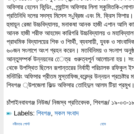
অফিসার হেলেন ফিন্ডিং, গ্র্যান্টস অফিসার লিলা স্কুমিতকি-লোগ
প্রতিনিধি দলের সদস্য মিসেস স-ুব্রিজ এবং মি. ক্রিস ফিশার।
হুমায়ূন রেজা উচ্চবিদ্যালয়, মনাকষা আনক হাজী এশান আলি কার
আনক হাজী শরীফ আহমেদ কারিগরি উচ্চবিদ্যালয় ও মহাবিদ্যা
প্রাথমিক বিদ্যালয়ের শিক ও শিার্থী, ব্যবসায়ী, যুবক ও সাংবাদ
৬০জন সংলাপে অংশ গ্রহন করেন। মতবিনিময় ও সংলাপ অনুষ্ঠান
আন্তুসম্পর্ক উন্নয়নের েেত্র গুরুত্বপুর্ন আলোচনা হয়। সংলা
থেকে উপস্থিত ছিলেন রূপান্তরের নির্বাহী পরিচালক রফিকুল 
মনিটরিং অফিসার প্রীতম মুস্তাফিজ,বরেন্দ্র উন্নয়ন প্রচেষ্টা
শিবগঞ্জ ্উপজেলা ফিল্ড অফিসার তোহিদুল আলম টিয়া প্রমুখ
চাঁপাইনবাবগঞ্জ নিউজ/ নিজস্ব প্রতিবেদক, শিবগঞ্জ/ ১৯-০৩-১
Labels:
শিবগঞ্জ
,
সকল সংবাদ
নবীনতর পোস্ট
হোম