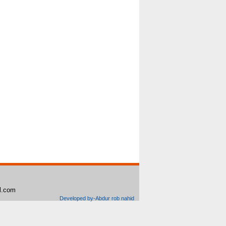
il.com
Developed by-Abdur rob nahid