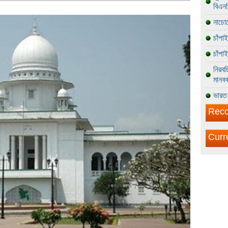
বিএন
নাচোল
চাঁপা
চাঁপা
নিরবচ
মানবব
ভারত 
Reco
Curr