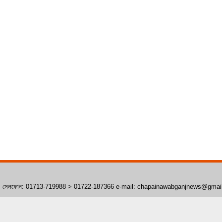
াঁপাইনবাবগঞ্জ। সেলফোন: 01713-719988 > 01722-187366 e-mail: chapainawabganjnews@gma