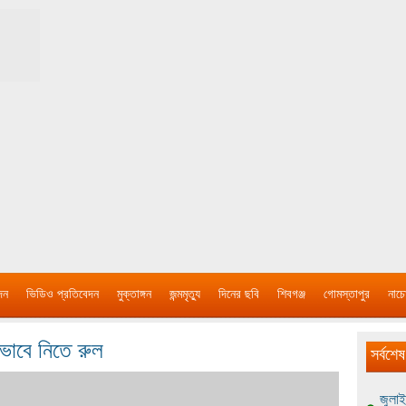
দন
ভিডিও প্রতিবেদন
মুক্তাঙ্গন
জন্মমৃত্যু
দিনের ছবি
শিবগঞ্জ
গোমস্তাপুর
নাচে
ভাবে নিতে রুল
সর্বশেষ
জুলাই